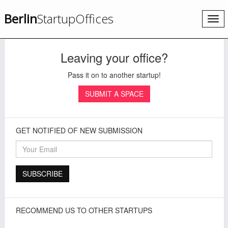
Berlin
StartupOffices
Togg
navi
Leaving your office?
Pass it on to another startup!
SUBMIT A SPACE
GET NOTIFIED OF NEW SUBMISSION
RECOMMEND US TO OTHER STARTUPS